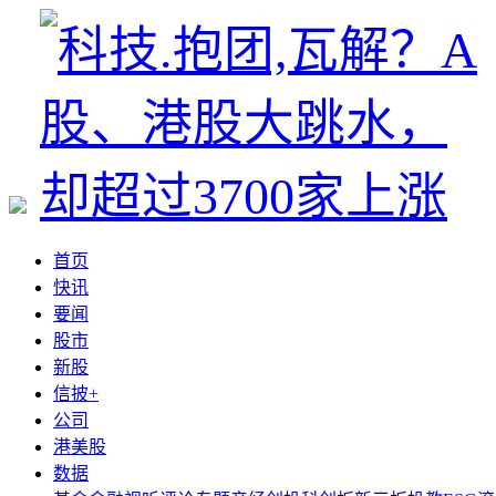
首页
快讯
要闻
股市
新股
信披+
公司
港美股
数据