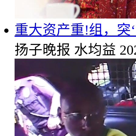
重大资产重!组，突‘
扬子晚报
水均益
20