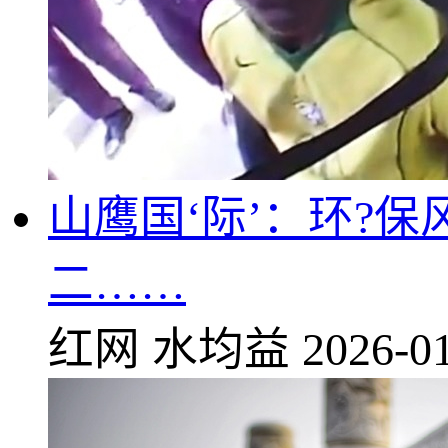
山鹰国‘际’：环?
二……
红网
水均益
2026-01