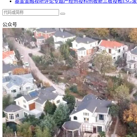
基金
金融
视听
评论
专题
产经
创投
科创板
新三板
投教
ESG
滚
公众号