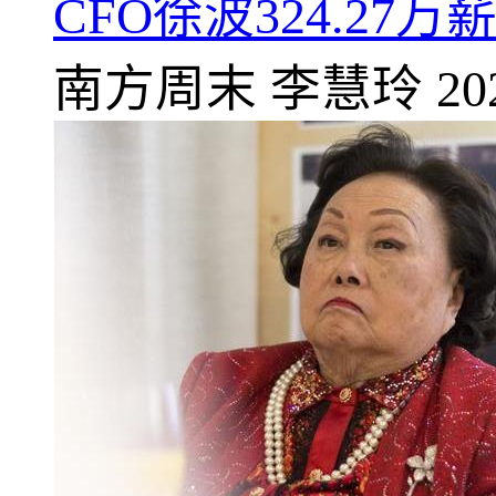
CFO徐波324.27
南方周末
李慧玲
20